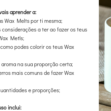
vais aprender a:
as Wax Melts por ti mesma;
s considerações a ter ao fazer os teus
Wax Metls;
como podes colorir os teus Wax
 aroma na sua proporção certa;
 erros mais comuns de fazer Wax
quantidades e proporções;
so inclui: