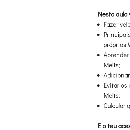
Nesta aula 
Fazer vel
Principai
próprios 
Aprender 
Melts;
Adicionar
Evitar os
Melts;
Calcular 
E o teu aces