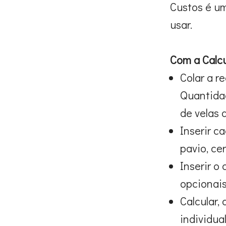
Custos é um
usar.
Com a Calcu
Colar a r
Quantidad
de velas 
Inserir c
pavio, ce
Inserir o
opcionais
Calcular, 
individua